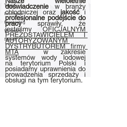
Nasze wieloletnie 
doświadczenie
 w branży 
Targi
chłodniczej oraz 
jakość 
i 
Informacje
profesjonalne podejście do 
pracy
 sprawiły, że 
Freecooling
jesteśmy 
OFICJALNYM 
Wynajem
PREZDSTAWICIELEM I 
AUTORYZOWANYM 
Serwis
DYSTRYBUTOREM firmy 
MTA
  w zakresie 
systemów wody lodowej 
na terytorium Polski i 
posiadamy uprawnienia do 
prowadzenia sprzedaży i 
obsługi na tym terytorium.