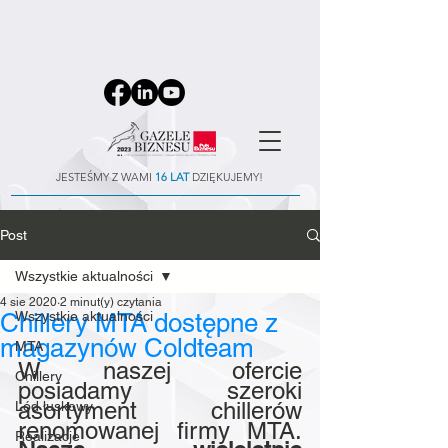
JESTEŚMY Z WAMI
16 LAT
DZIĘKUJEMY!
Post
Wszystkie aktualności
4 sie 2020
2 minut(y) czytania
Chillery MTA dostępne z
Wszystkie aktualności
magazynów Coldteam
MTA
W naszej ofercie 
Chillery
posiadamy szeroki 
asortyment chillerów 
Lód łuskowy
renomowanej firmy MTA. 
Realizacje