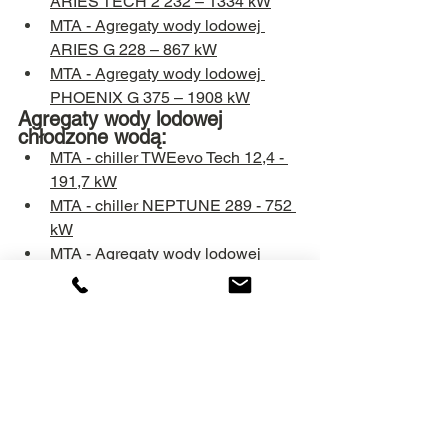
ARIES TECH 2 232 – 1334 kW
MTA - Agregaty wody lodowej 
ARIES G 228 – 867 kW
MTA - Agregaty wody lodowej 
PHOENIX G 375 – 1908 kW
Agregaty wody lodowej 
chłodzone wodą:
MTA - chiller TWEevo Tech 12,4 - 
191,7 kW
MTA - chiller NEPTUNE 289 - 752 
kW
MTA - Agregaty wody lodowej 
AQUARIUS G 456 – 1934 kW
Agregaty wody lodowej z 
funkcją FREECOOLING:
MTA - chiller z freecoolingiem 
FC4TAE i FC4ALL 13 - 430 kW
W naszej ofercie znajdują się:
Klimatyzacyjne agregaty wody 