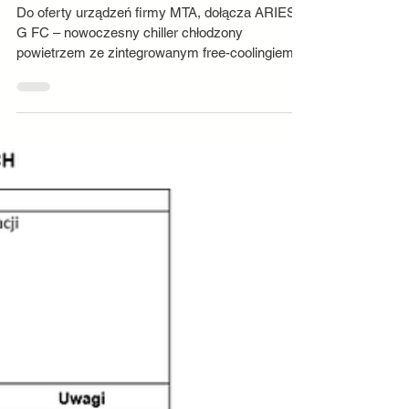
Nowość produktowa: ARIES G FC od MTA
Do oferty urządzeń firmy MTA, dołącza ARIES
G FC – nowoczesny chiller chłodzony
powietrzem ze zintegrowanym free-coolingiem ,
zaprojektowany z myślą o przemysłowych
instalacjach chłodniczych pracujących przez
cały rok. Urządzenie dostępne jest w zakresie
wydajności od 160 do 340 kW przy
wykorzystaniu ekologicznego czynnika R454B o
niskim współczynniku GWP. Dzięki
wbudowanym wymiennikom free-cooling oraz
inteligentnemu sterowaniu, ARIES G FC
automatycznie ogranicza pracę s