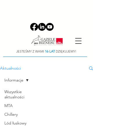
JESTEŚMY Z WAMI
16 LAT
DZIĘKUJEMY!
Aktualności
Informacje
Wszystkie
aktualności
MTA
Chillery
Lód łuskowy