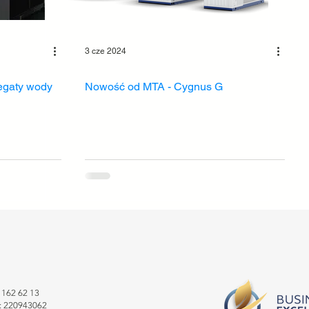
3 cze 2024
egaty wody
Nowość od MTA - Cygnus G
8 162 62 13
 220943062