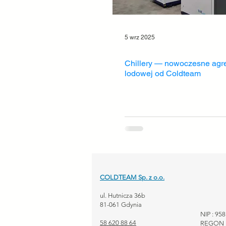
5 wrz 2025
Chillery — nowoczesne agr
lodowej od Coldteam
COLDTEAM Sp. z o.o.
ul. Hutnicza 36b
81-061 Gdynia
NIP : 95
58 620 88 64
REGON :