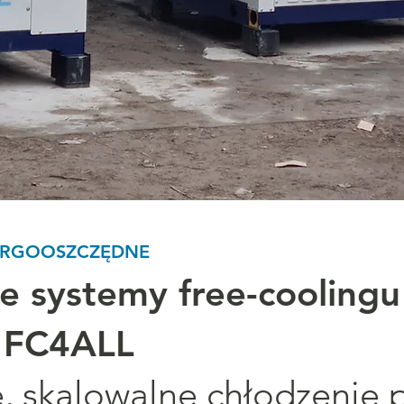
ERGOOSZCZĘDNE
 systemy free-coolingu
 FC4ALL
, skalowalne chłodzenie