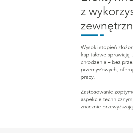
z wykorzy
zewnętrz
Wysoki stopień złożo
kapitałowe sprawiają,
chłodzenia – bez prz
przemysłowych, oferu
pracy.
Zastosowanie zoptyma
aspekcie technicznym
znacznie przewyższają