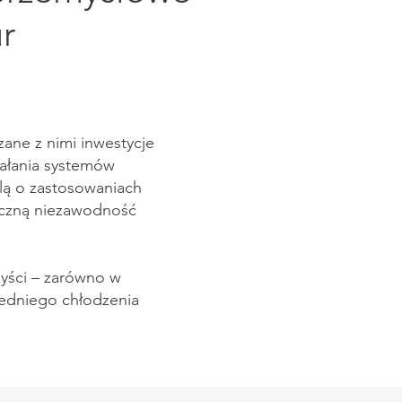
r
ane z nimi inwestycje
iałania systemów
lą o zastosowaniach
roczną niezawodność
yści – zarówno w
iedniego chłodzenia