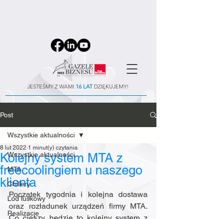
JESTEŚMY Z WAMI
16 LAT
DZIĘKUJEMY!
Post
Wszystkie aktualności
8 lut 2022
1 minut(y) czytania
Kolejny system MTA z
Wszystkie aktualności
freecoolingiem u naszego
MTA
klienta
Chillery
Początek tygodnia i kolejna dostawa 
Lód łuskowy
oraz rozładunek urządzeń firmy MTA. 
Realizacje
Co cieszy, będzie to kolejny system z 