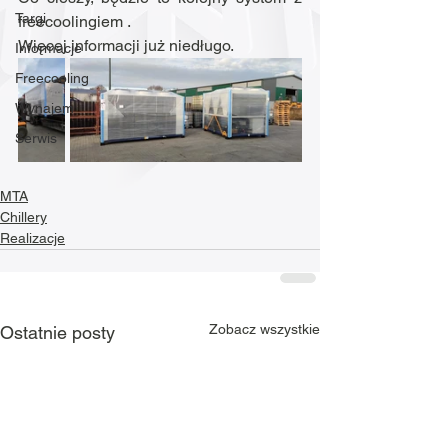
Targi
freecoolingiem .
Więcej informacji już niedługo. 
Informacje
Freecooling
Wynajem
Serwis
MTA
Chillery
Realizacje
Zobacz wszystkie
Ostatnie posty