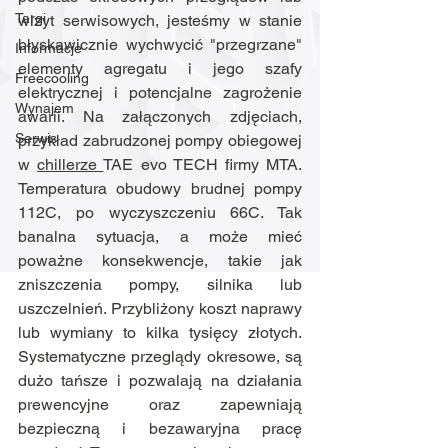
Targi
wizyt serwisowych, jesteśmy w stanie 
błyskawicznie wychwycić "przegrzane" 
Informacje
elementy agregatu i jego szafy 
Freecooling
elektrycznej i potencjalne zagrożenie 
Wynajem
awarii. Na załączonych zdjęciach, 
Serwis
przykład zabrudzonej pompy obiegowej 
w 
chillerze 
TAE evo TECH firmy MTA. 
Temperatura obudowy brudnej pompy 
112C, po wyczyszczeniu 66C. Tak 
banalna sytuacja, a może mieć 
poważne konsekwencje, takie jak 
zniszczenia pompy, silnika lub 
uszczelnień. Przybliżony koszt naprawy 
lub wymiany to kilka tysięcy złotych. 
Systematyczne przeglądy okresowe, są 
dużo tańsze i pozwalają na działania 
prewencyjne oraz zapewniają 
bezpieczną i bezawaryjna pracę 