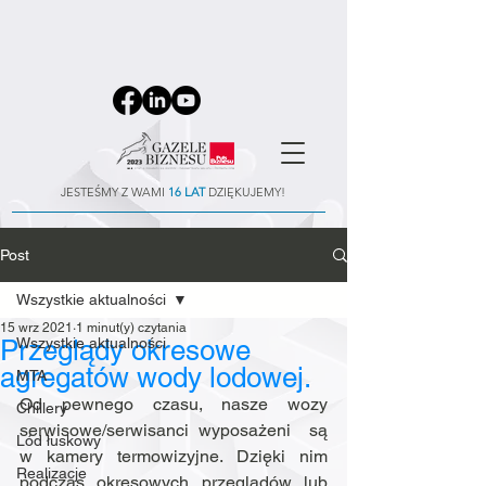
JESTEŚMY Z WAMI
16 LAT
DZIĘKUJEMY!
Post
Wszystkie aktualności
15 wrz 2021
1 minut(y) czytania
Przeglądy okresowe
Wszystkie aktualności
agregatów wody lodowej.
MTA
Od pewnego czasu, nasze wozy 
Chillery
serwisowe/serwisanci wyposażeni  są 
Lód łuskowy
w kamery termowizyjne. Dzięki nim 
Realizacje
podczas okresowych przeglądów lub 