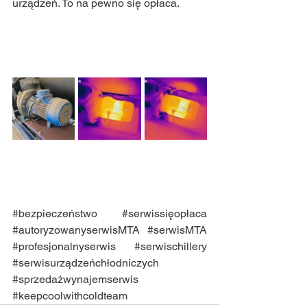
urządzeń. To na pewno się opłaca. 
#bezpieczeństwo
#serwissięopłaca
#autoryzowanyserwisMTA
#serwisMTA
#profesjonalnyserwis
#serwischillery
#serwisurządzeńchłodniczych
#sprzedażwynajemserwis
#keepcoolwithcoldteam