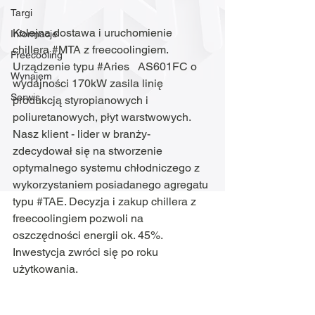
Targi
Kolejna dostawa i uruchomienie 
Informacje
chillera 
#MTA
 z freecoolingiem. 
Freecooling
Urządzenie typu 
#Aries
   AS601FC o 
Wynajem
wydajności 170kW zasila linię 
Serwis
produkcją styropianowych i   
poliuretanowych, płyt warstwowych. 
Nasz klient - lider w branży-   
zdecydował się na stworzenie 
optymalnego systemu chłodniczego z   
wykorzystaniem posiadanego agregatu 
typu 
#TAE
. Decyzja i zakup chillera z 
freecoolingiem pozwoli na 
oszczędności energii ok. 45%. 
Inwestycja zwróci się po roku 
użytkowania. 