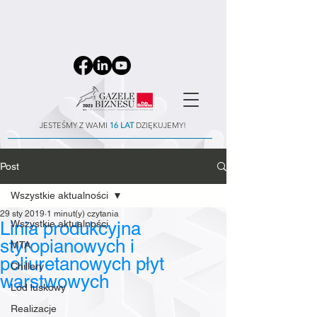
JESTEŚMY Z WAMI
16 LAT
DZIĘKUJEMY!
Post
Wszystkie aktualności
29 sty 2019
1 minut(y) czytania
Linia produkcyjna
Wszystkie aktualności
styropianowych i
MTA
poliuretanowych płyt
Chillery
warstwowych
Lód łuskowy
Realizacje