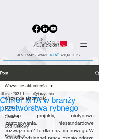
JESTEŚMY Z WAMI
16 LAT
DZIĘKUJEMY!
Post
Wszystkie aktualności
19 mar 2021
1 minut(y) czytania
Chiller MTA w branży
Wszystkie aktualności
przetwórstwa rybnego
MTA
Trudne projekty, nietypowe 
Chillery
zastosowania, niestandardowe 
Lód łuskowy
rozwiązania? To dla nas nic nowego. W 
Realizacje
naszej codziennej pracy, często zdarza 