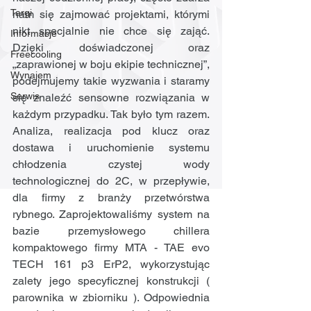
Targi
nam się zajmować projektami, którymi 
nikt specjalnie nie chce się zająć. 
Informacje
Dzięki doświadczonej oraz 
Freecooling
„zaprawionej w boju ekipie technicznej”, 
Wynajem
podejmujemy takie wyzwania i staramy 
Serwis
się znaleźć sensowne rozwiązania w 
każdym przypadku. Tak było tym razem. 
Analiza, realizacja pod klucz oraz 
dostawa i uruchomienie systemu 
chłodzenia czystej wody 
technologicznej do 2C, w przepływie, 
dla firmy z branży przetwórstwa 
rybnego. Zaprojektowaliśmy system na 
bazie przemysłowego chillera 
kompaktowego firmy MTA - TAE evo 
TECH 161 p3 ErP2, wykorzystując 
zalety jego specyficznej konstrukcji ( 
parownika w zbiorniku ). Odpowiednia 