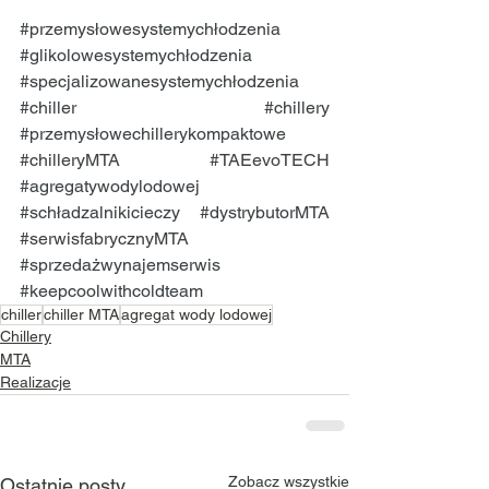
#przemysłowesystemychłodzenia
#glikolowesystemychłodzenia
#specjalizowanesystemychłodzenia
#chiller
#chillery
#przemysłowechillerykompaktowe
#chilleryMTA
#TAEevoTECH
#agregatywodylodowej
#schładzalnikicieczy
#dystrybutorMTA
#serwisfabrycznyMTA
#sprzedażwynajemserwis
#keepcoolwithcoldteam
chiller
chiller MTA
agregat wody lodowej
Chillery
MTA
Realizacje
Zobacz wszystkie
Ostatnie posty