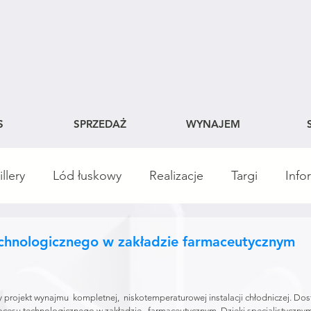
S
SPRZEDAŻ
WYNAJEM
llery
Lód łuskowy
Realizacje
Targi
Info
rwis
echnologicznego w zakładzie farmaceutycznym
 projekt wynajmu  kompletnej,  niskotemperaturowej instalacji chłodniczej. Dos
cesu technologicznego w zakładzie   farmaceutycznym. Dzięki specjalistyczny