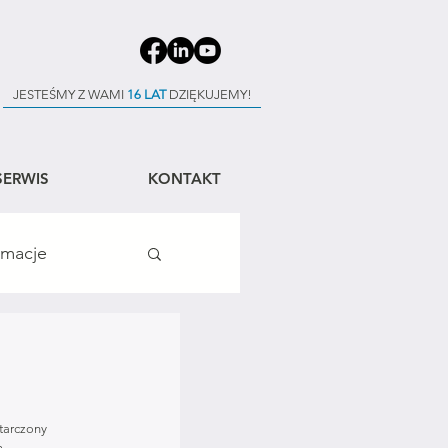
JESTEŚMY Z WAMI
16 LAT
DZIĘKUJEMY!
SERWIS
KONTAKT
rmacje
tarczony  
m 